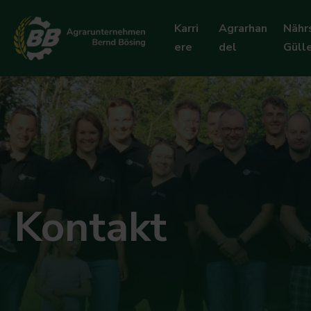
Karri
Agrarhan
Nähr
ere
del
Güll
Kontakt