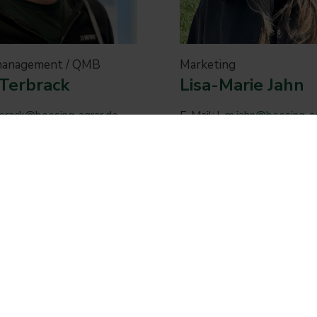
management / QMB
Marketing
Terbrack
Lisa-Marie Jahn
rbrack@boesing-agrar.de
E-Mail:
l-m.jahn@boesing-a
64 560 66 21
Tel:
+49 2564 560 66 27