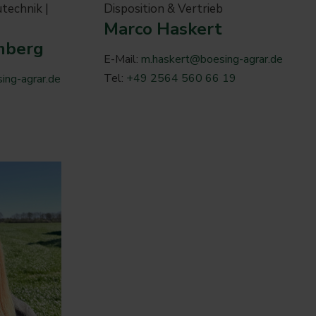
utechnik |
Disposition & Vertrieb
Marco Haskert
mberg
E-Mail:
m.haskert@boesing-agrar.de
Tel:
+49 2564 560 66 19
ng-agrar.de