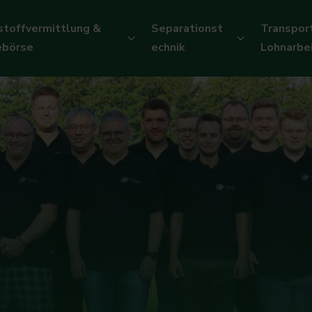
stoffvermittlung &
Separationst
Transpor
ebörse
echnik
Lohnarbe