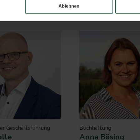
Ablehnen
der Geschäftsführung
Buchhaltung
olle
Anna Bösing