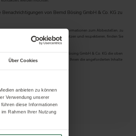
ns kontaktiert werden möchten:
re Benachrichtigungen von Bernd Bösing GmbH & Co. KG zu
gungen jederzeit abbestellen. Weitere Informationen zum Abbestellen, zu
und dazu, wie wir Ihre Privatsphäre schützen und respektieren, finden Sie
e.
en“ klicken, stimmen Sie zu, dass Bernd Bösing GmbH & Co. KG die oben
n Daten speichert und verarbeitet, um Ihnen die angeforderten Inhalte
Über Cookies
 Medien anbieten zu können
hrer Verwendung unserer
 führen diese Informationen
ie im Rahmen Ihrer Nutzung