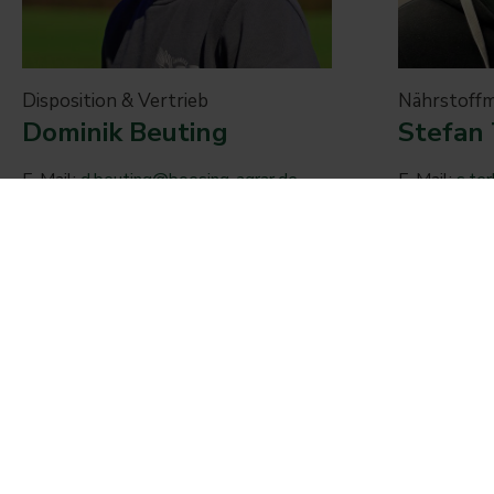
Disposition & Vertrieb
Nährstoff
Dominik Beuting
Stefan 
E-Mail:
d.beuting@boesing-agrar.de
E-Mail:
s.te
Tel:
+49 2564 560 66 17
Tel:
+49 25