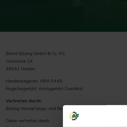
Bernd Bösing GmbH & Co. KG
Crosewick 24
48691 Vreden
Handelsregister: HRA 9448
Registergericht: Amtsgericht Coesfeld
Vertreten durch:
Bösing Verwaltungs- und Beteiligungs-GmbH
Diese vertreten durch: