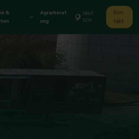
Kon
te &
Agrarberat
DEUT
iten
ung
SCH
takt