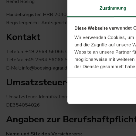
Bernd Bösing
Zustimmung
Handelsregister: HRB 20400
Registergericht: Amtsgericht Coesfeld
Diese Webseite verwendet 
Kontakt
Wir verwenden Cookies, um I
und die Zugriffe auf unsere 
Telefon: +49 2564 56066 0
Website an unsere Partner fü
Telefax: +49 2564 56066 55
möglicherweise mit weiteren
der Dienste gesammelt habe
E-Mail: info@boesing-agrar.de
Umsatzsteuer-ID
Umsatzsteuer-Identifikationsnummer gemäß § 27 a Umsatz
DE354054026
Angaben zur Berufs­haftpflich
Name und Sitz des Versicherers: