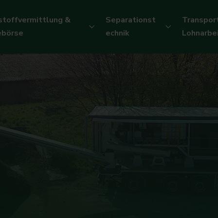
stoffvermittlung &
Separationst
Transpor
ebörse
echnik
Lohnarbe