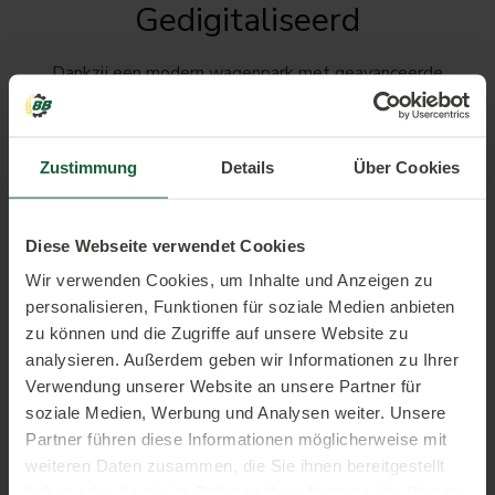
Gedigitaliseerd
Dankzij een modern wagenpark met geavanceerde
technologie en gegevensregistratie kunnen we onze
diensten nauwkeurig documenteren. We kunnen alle
processtappen duidelijk en gedetailleerd volgen.
Zustimmung
Details
Über Cookies
Diese Webseite verwendet Cookies
Wir verwenden Cookies, um Inhalte und Anzeigen zu
personalisieren, Funktionen für soziale Medien anbieten
zu können und die Zugriffe auf unsere Website zu
Innovatief
analysieren. Außerdem geben wir Informationen zu Ihrer
Verwendung unserer Website an unsere Partner für
soziale Medien, Werbung und Analysen weiter. Unsere
We zijn voortdurend op zoek naar nieuwe producten en
Partner führen diese Informationen möglicherweise mit
productieprocessen en maken gebruik van moderne
weiteren Daten zusammen, die Sie ihnen bereitgestellt
verwerkingstechnieken om altijd diensten van de hoogste
haben oder die sie im Rahmen Ihrer Nutzung der Dienste