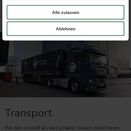
kwaliteit te kunnen bieden.
gesammelt haben.
Alle zulassen
Ablehnen
Transport
We zien onszelf als een schakel tussen industrie en